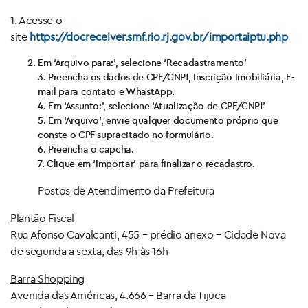
1. Acesse o
site
https://docreceiver.smf.rio.rj.gov.br/importaiptu.php
Em ‘Arquivo para:’, selecione ‘Recadastramento’
3. Preencha os dados de CPF/CNPJ, Inscrição Imobiliária, E-
mail para contato e WhastApp.
4. Em ‘Assunto:’, selecione ‘Atualização de CPF/CNPJ’
5. Em ‘Arquivo’, envie qualquer documento próprio que
conste o CPF supracitado no formulário.
6. Preencha o capcha.
7. Clique em ‘Importar’ para finalizar o recadastro.
Postos de Atendimento da Prefeitura
Plantão Fiscal
Rua Afonso Cavalcanti, 455 – prédio anexo – Cidade Nova
de segunda a sexta, das 9h às 16h
Barra Shopping
Avenida das Américas, 4.666 – Barra da Tijuca