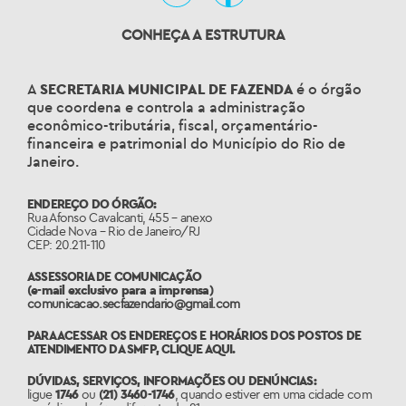
CONHEÇA A ESTRUTURA
A
SECRETARIA MUNICIPAL DE FAZENDA
é o órgão
que coordena e controla a administração
econômico-tributária, fiscal, orçamentário-
financeira e patrimonial do Município do Rio de
Janeiro.
ENDEREÇO DO ÓRGÃO:
Rua Afonso Cavalcanti, 455 – anexo
Cidade Nova – Rio de Janeiro/RJ
CEP: 20.211-110
ASSESSORIA DE COMUNICAÇÃO
(e-mail exclusivo para a imprensa)
comunicacao.secfazendario@gmail.com
PARA ACESSAR OS ENDEREÇOS E HORÁRIOS DOS POSTOS DE
ATENDIMENTO DA SMFP,
CLIQUE AQUI
.
DÚVIDAS, SERVIÇOS, INFORMAÇÕES OU DENÚNCIAS:
ligue
1746
ou
(21) 3460-1746
, quando estiver em uma cidade com