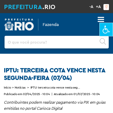
PREFEITURA
.RIO
-A
+A
Ba
Pesquisar
IPTU: TERCEIRA COTA VENCE NESTA
SEGUNDA-FEIRA (07/04)
Início
>
Notícias
>
IPTU: terceira cota vence nesta segunda-feira (07/04)
Publicado em 07/04/2025 - 10:04
|
Atualizado em 01/07/2025 - 10:04
Contribuintes podem realizar pagamento via PIX em guias
emitidas no portal Carioca Digital