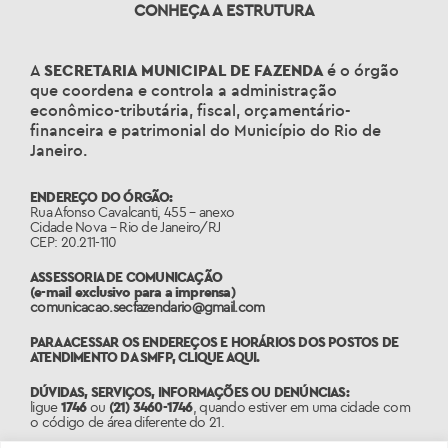
CONHEÇA A ESTRUTURA
A
SECRETARIA MUNICIPAL DE FAZENDA
é o órgão
que coordena e controla a administração
econômico-tributária, fiscal, orçamentário-
financeira e patrimonial do Município do Rio de
Janeiro.
ENDEREÇO DO ÓRGÃO:
Rua Afonso Cavalcanti, 455 – anexo
Cidade Nova – Rio de Janeiro/RJ
CEP: 20.211-110
ASSESSORIA DE COMUNICAÇÃO
(e-mail exclusivo para a imprensa)
comunicacao.secfazendario@gmail.com
PARA ACESSAR OS ENDEREÇOS E HORÁRIOS DOS POSTOS DE
ATENDIMENTO DA SMFP,
CLIQUE AQUI
.
DÚVIDAS, SERVIÇOS, INFORMAÇÕES OU DENÚNCIAS:
ligue
1746
ou
(21) 3460-1746
, quando estiver em uma cidade com
o código de área diferente do 21.