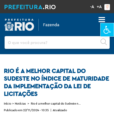
PREFEITURA
.RIO
-A
+A
Ba
Pesquisar
RIO É A MELHOR CAPITAL DO
SUDESTE NO ÍNDICE DE MATURIDADE
DA IMPLEMENTAÇÃO DA LEI DE
LICITAÇÕES
Início
>
Notícias
>
Rio é a melhor capital do Sudeste no índice de maturidade d
Publicado em 27/11/2024 - 10:35
|
Atualizado