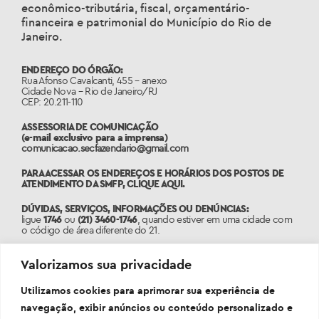
econômico-tributária, fiscal, orçamentário-
financeira e patrimonial do Município do Rio de
Janeiro.
ENDEREÇO DO ÓRGÃO:
Rua Afonso Cavalcanti, 455 – anexo
Cidade Nova – Rio de Janeiro/RJ
CEP: 20.211-110
ASSESSORIA DE COMUNICAÇÃO
(e-mail exclusivo para a imprensa)
comunicacao.secfazendario@gmail.com
PARA ACESSAR OS ENDEREÇOS E HORÁRIOS DOS POSTOS DE
ATENDIMENTO DA SMFP,
CLIQUE AQUI
.
DÚVIDAS, SERVIÇOS, INFORMAÇÕES OU DENÚNCIAS:
ligue
1746
ou
(21) 3460-1746
, quando estiver em uma cidade com
o código de área diferente do 21.
PORTAL:
Valorizamos sua privacidade
www.1746.rio
Utilizamos cookies para aprimorar sua experiência de
navegação, exibir anúncios ou conteúdo personalizado e